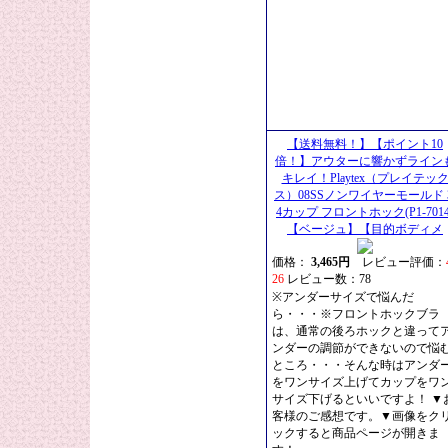
【送料無料！】【ポイント10
倍！】アウターに響かずライン
キレイ！Playtex（プレイテッ
ス）08SSノンワイヤーモールド 3
4カップ フロントホック(P1-7014
【ベージュ】【目的ボディメ
価格：
3,465円
レビュー評価：
26
レビュー数：78
※アンダーサイズで悩んだ
ら・・・※フロントホックブラ
は、通常の後ろホックと違って
ンダーの調節ができないので悩
ところ・・・そんな時はアンダ
をワンサイズ上げてカップをワ
サイズ下げるといいですよ！ ▼
客様のご感想です。▼画像をク
ックすると商品ページが開きま