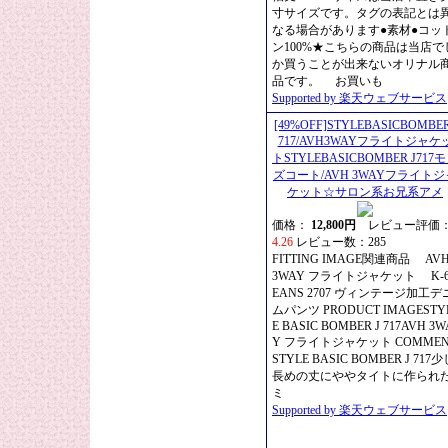
寸サイズです。タグの表記とは
なる場合があります●素材●コッ
ン100%★こちらの商品は当店で
か買うことが出来ないオリナル
品です。 お買いも
Supported by 楽天ウェブサービス
[49%OFF]STYLEBASICBOMBE
717/AVH3WAYフライトジャケ
トSTYLEBASICBOMBER J717
ズコート/AVH 3WAYフライトジ
ケット☆サロン系お兄系アメ
価格：
12,800円
レビュー評価
4.26
レビュー数：285
FITTING IMAGE関連商品 AV
3WAY フライトジャケット K-6
EANS 2707 ヴィンテージ加工デ
ムパンツ PRODUCT IMAGESTY
E BASIC BOMBER J 717AVH 3W
Y フライトジャケット COMMEN
STYLE BASIC BOMBER J 717少
長めの丈にややタイトに作られ
ミ
Supported by 楽天ウェブサービス