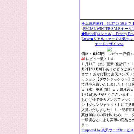
全品送料無料 12/27 23:59まで
PECIAL WINTER SALE セール
◆Roshell(ロシェル) Destiny Do
Jacket◆リアルファーで人気のレ
ヤードデザインの
価格：
6,195円
レビュー評価：
46
レビュー数：114
11月11日（水）更新 (集計日：11
月2日?11月8日)ありがとうござ
ます！ おかげ様で楽天メンズフ
ッション【ダウンジャケット】
て見事入賞いたしました！！11月
日（水）更新 (集計日：10月26日
1月1日)ありがとうございます！
おかげ様で楽天メンズファッシ
ン【ダウンジャケット】にて見
入賞いたしました！！ 上記着用
真は屋内での撮影のため、モニ
ー環境などにより実際の商品と
ラー
Supported by 楽天ウェブサービス