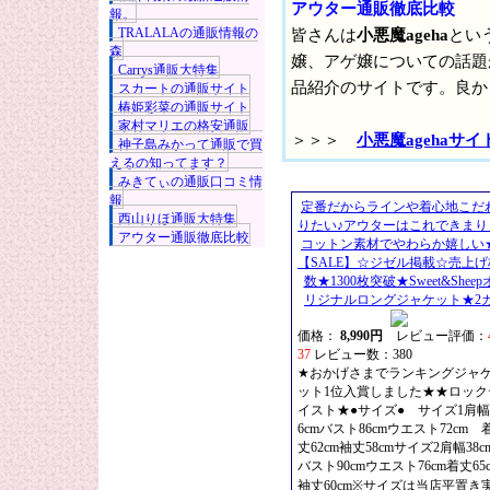
アウター通販徹底比較
報。
TRALALAの通販情報の
皆さんは
小悪魔ageha
とい
森
嬢、アゲ嬢についての話題
Carrys通販大特集
品紹介のサイトです。良か
スカートの通販サイト
椿姫彩菜の通販サイト
家村マリエの格安通販
＞＞＞
小悪魔agehaサイ
神子島みかって通販で買
えるの知ってます？
みきてぃの通販口コミ情
報
定番だからラインや着心地こだ
西山りほ通販大特集
りたい♪アウターはこれできまり
アウター通販徹底比較
コットン素材でやわらか嬉しい
【SALE】☆ジゼル掲載☆売上げ
数★1300枚突破★Sweet&Sheep
リジナルロングジャケット★2
価格：
8,990円
レビュー評価：
37
レビュー数：380
★おかげさまでランキングジャ
ット1位入賞しました★★ロック
イスト★●サイズ● サイズ1肩幅
6cmバスト86cmウエスト72cm 
丈62cm袖丈58cmサイズ2肩幅38c
バスト90cmウエスト76cm着丈65
袖丈60cm※サイズは当店平置き